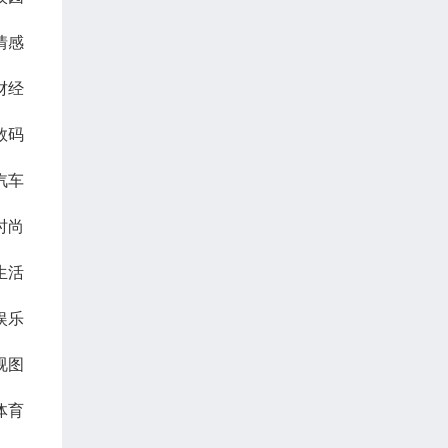
情感
财经
数码
汽车
时尚
生活
娱乐
视图
体育