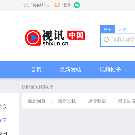
北京
「
切换城市
」
注册
/
登录
帖子
用户
首页
最新发帖
视频帖子
找到相关结果0个
最新回复
最新发帖
点赞数量
最多回
社会
文学
校园