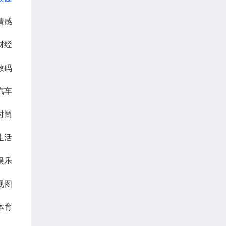
情感
财经
数码
汽车
时尚
生活
娱乐
视图
体育