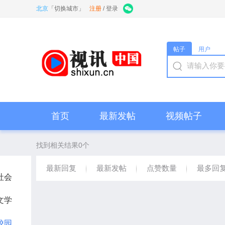
北京
「
切换城市
」
注册
/
登录
帖子
用户
首页
最新发帖
视频帖子
找到相关结果0个
最新回复
最新发帖
点赞数量
最多回
社会
文学
校园